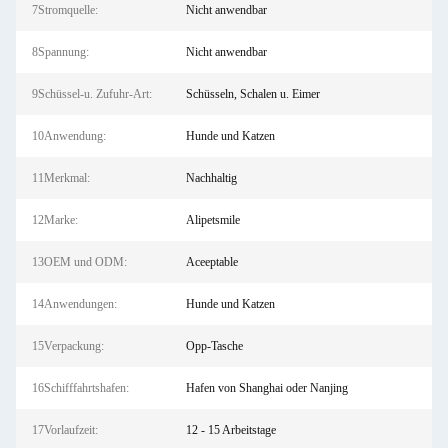
7Stromquelle:
Nicht anwendbar
8Spannung:
Nicht anwendbar
9Schüssel-u. Zufuhr-Art:
Schüsseln, Schalen u. Eimer
10Anwendung:
Hunde und Katzen
11Merkmal:
Nachhaltig
12Marke:
Alipetsmile
13OEM und ODM:
Aceeptable
14Anwendungen:
Hunde und Katzen
15Verpackung:
Opp-Tasche
16Schifffahrtshafen:
Hafen von Shanghai oder Nanjing
17Vorlaufzeit:
12 - 15 Arbeitstage