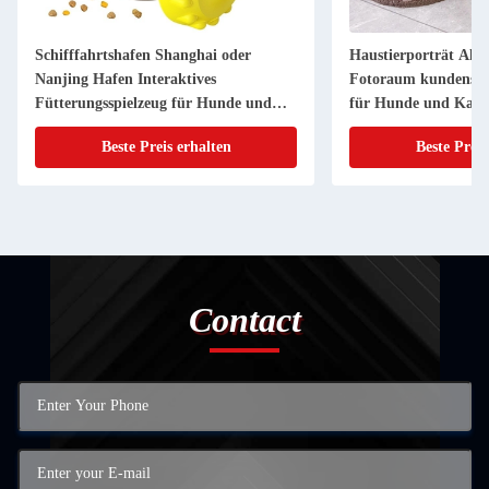
Schifffahrtshafen Shanghai oder
Haustierporträt Alu
Nanjing Hafen Interaktives
Fotoraum kundenspez
Fütterungsspielzeug für Hunde und
für Hunde und Katz
Katzen
Beste Preis erhalten
Beste Preis
Contact