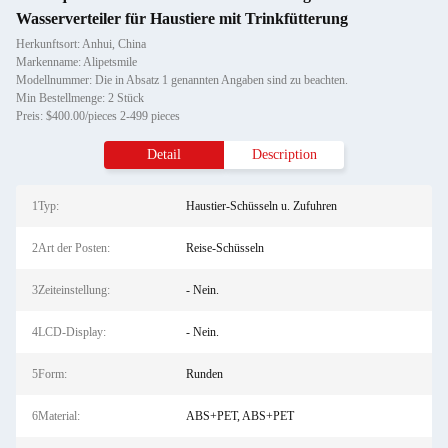
Wasserverteiler für Haustiere mit Trinkfütterung
Herkunftsort: Anhui, China
Markenname: Alipetsmile
Modellnummer: Die in Absatz 1 genannten Angaben sind zu beachten.
Min Bestellmenge: 2 Stück
Preis: $400.00/pieces 2-499 pieces
Detail
Description
1Typ:
Haustier-Schüsseln u. Zufuhren
2Art der Posten:
Reise-Schüsseln
3Zeiteinstellung:
- Nein.
4LCD-Display:
- Nein.
5Form:
Runden
6Material:
ABS+PET, ABS+PET