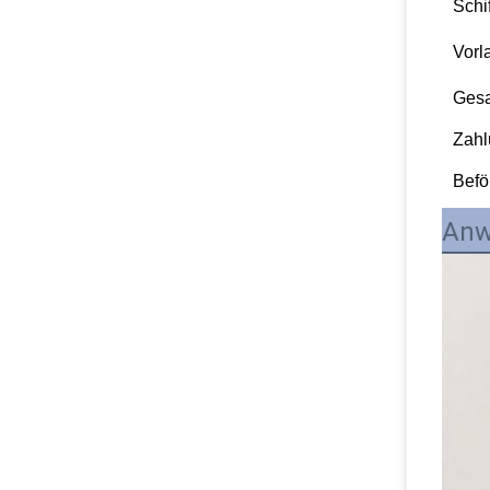
Schi
Vorl
Gesa
Zahl
Bef
Anw