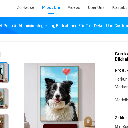
Zu Hause
Produkte
Videos
Über Uns
Kontakt 
t Porträt Aluminiumlegierung Bildrahmen Für Tier Dekor Und Custo
Custo
Bildr
Produk
Herkun
Marke
Model
Zahlun
Min Be