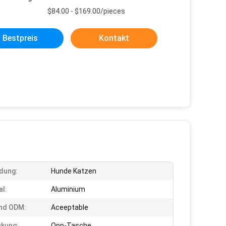
$84.00 - $169.00/pieces
Bestpreis
Kontakt
dung:
Hunde Katzen
al:
Aluminium
nd ODM:
Aceeptable
kung:
Opp-Tasche