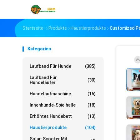
Startseite
Produkte
Haustierprodukte
Customized Pe
Kategorien
Laufband Für Hunde
(385)
Laufband Für
(30)
Hundeläufer
Hundelaufmaschine
(16)
Innenhunde-Spielhalle
(18)
Erhöhtes Hundebett
(13)
Haustierprodukte
(104)
Solar-Scooter Mit