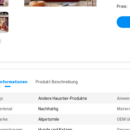
Preis:
informationen
Produkt-Beschreibung
p:
Andere Haustier-Produkte
Anwen
erkmal:
Nachhaltig
Materi
rke:
Alipetsmile
OEM U
nwendungen:
Hunde und Katzen
Verpac