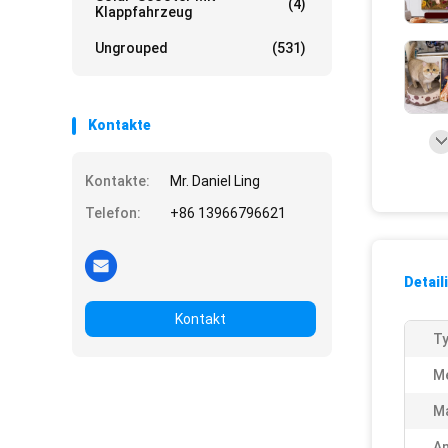
(4)
Klappfahrzeug
Ungrouped
(531)
Kontakte
Kontakte:
Mr. Daniel Ling
Telefon:
+86 13966796621
Detail
Kontakt
Ty
M
Ma
A