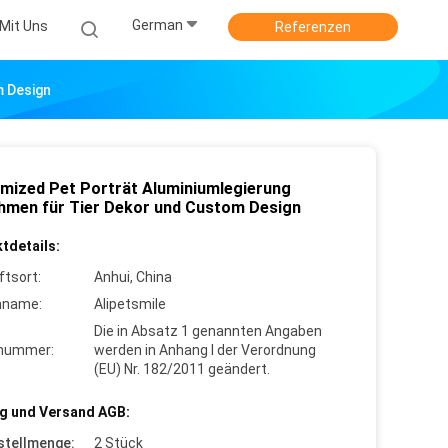
German
Mit Uns
Referenzen
m Design
mized Pet Porträt Aluminiumlegierung
ahmen für Tier Dekor und Custom Design
tdetails:
ftsort:
Anhui, China
nname:
Alipetsmile
Die in Absatz 1 genannten Angaben
lnummer:
werden in Anhang I der Verordnung
(EU) Nr. 182/2011 geändert.
g und Versand AGB:
stellmenge:
2 Stück