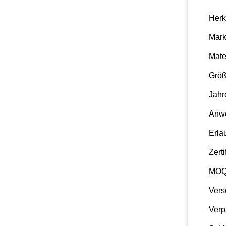
Herk
Mar
Mate
Grö
Jahr
Anw
Erla
Zerti
MO
Vers
Verp