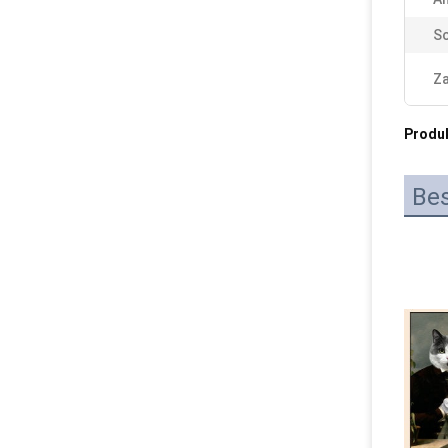
Sc
Za
Produ
Be