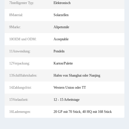
7Intelligenter Typ:
Elektronisch
8Material:
Solarzellen
9Marke:
Alipetsmile
10OEM und ODM:
Aceeptable
11Anwendung:
Pendeln
12Verpackung:
Karton/Palette
13Schifffahrtshafen:
Hafen von Shanghai oder Nanjing
14Zahlungsfrist:
Western Union oder TT
15Vorlaufzeit:
12 - 15 Arbeitstage
16Lademengen:
20 GP mit 70 Stück, 40 HQ mit 168 Stück