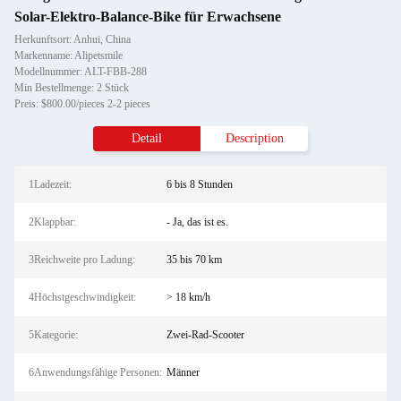
Solar-Elektro-Balance-Bike für Erwachsene
Herkunftsort: Anhui, China
Markenname: Alipetsmile
Modellnummer: ALT-FBB-288
Min Bestellmenge: 2 Stück
Preis: $800.00/pieces 2-2 pieces
Detail
Description
1Ladezeit:
6 bis 8 Stunden
2Klappbar:
- Ja, das ist es.
3Reichweite pro Ladung:
35 bis 70 km
4Höchstgeschwindigkeit:
> 18 km/h
5Kategorie:
Zwei-Rad-Scooter
6Anwendungsfähige Personen:
Männer