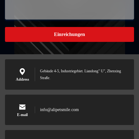
Einreichungen
Gebäude 4-5, Industriegebiet. Liandong" U", Zhenxing
Straße.
Address
info@alipetsmile.com
E-mail