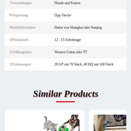
7Anwendungen:
Hunde und Katzen
8Verpackung:
Opp-Tasche
9Schifffahrtshafen:
Hafen von Shanghai oder Nanjing
10Vorlaufzeit:
12 - 15 Arbeitstage
11Zahlungsfrist:
Western Union oder TT
12Lademengen:
20 GP mit 70 Stück, 40 HQ mit 168 Stück
Similar Products