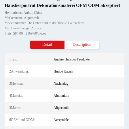
Haustierporträt Dekorationsmalerei OEM ODM akzeptiert
Herkunftsort: Anhui, China
Markenname: Alipetsmile
Modellnummer: Die Daten sind in der Tabelle 1 aufgeführt.
Min Bestellmenge: 2 Stück
Preis: $84.00 - $169.00/pieces
Detail
Description
1Typ:
Andere Haustier-Produkte
2Anwendung:
Hunde Katzen
3Merkmal:
Nachhaltig
4Material:
Aluminium
5Marke:
Alipetsmile
6OEM und ODM:
Aceeptable