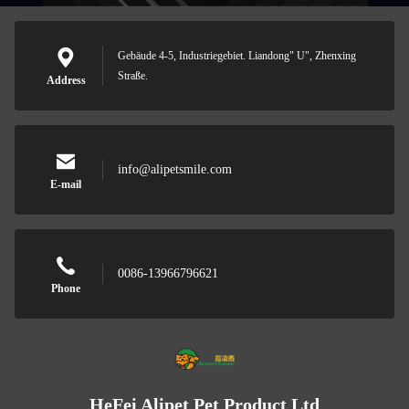
Gebäude 4-5, Industriegebiet. Liandong" U", Zhenxing
Straße.
Address
info@alipetsmile.com
E-mail
0086-13966796621
Phone
HeFei Alipet Pet Product Ltd