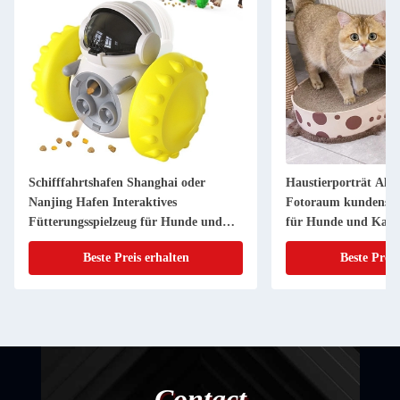
Schifffahrtshafen Shanghai oder
Haustierporträt Alu
Nanjing Hafen Interaktives
Fotoraum kundenspez
Fütterungsspielzeug für Hunde und
für Hunde und Katz
Katzen
Beste Preis erhalten
Beste Preis
Contact