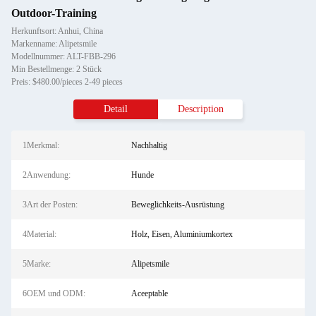
Outdoor-Training
Herkunftsort: Anhui, China
Markenname: Alipetsmile
Modellnummer: ALT-FBB-296
Min Bestellmenge: 2 Stück
Preis: $480.00/pieces 2-49 pieces
Detail
Description
1Merkmal:
Nachhaltig
2Anwendung:
Hunde
3Art der Posten:
Beweglichkeits-Ausrüstung
4Material:
Holz, Eisen, Aluminiumkortex
5Marke:
Alipetsmile
6OEM und ODM:
Aceeptable