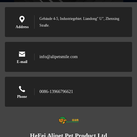
Gebäude 4-5, Industriegebiet. Liandong" U", Zhenxing
Straße.
Address
info@alipetsmile.com
E-mail
0086-13966796621
Phone
HeFei Alipet Pet Product Ltd