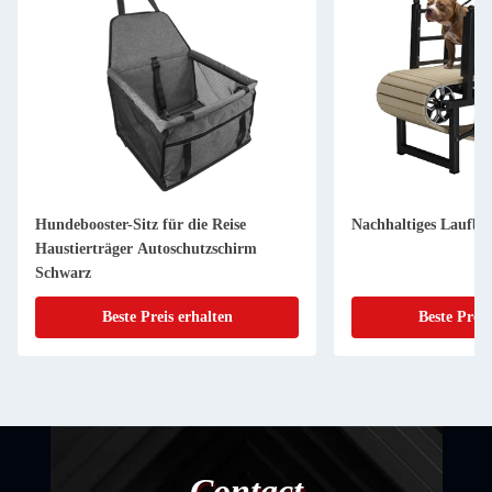
Hundebooster-Sitz für die Reise
Nachhaltiges Laufb
Haustierträger Autoschutzschirm
Schwarz
Beste Preis erhalten
Beste Preis
Contact