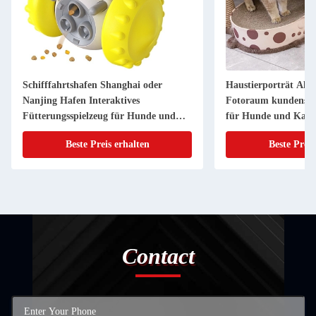
Schifffahrtshafen Shanghai oder
Haustierporträt Alu
Nanjing Hafen Interaktives
Fotoraum kundenspez
Fütterungsspielzeug für Hunde und
für Hunde und Katz
Katzen
Beste Preis erhalten
Beste Preis
Contact