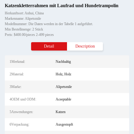
Katzenkletterrahmen mit Laufrad und Hundetrampolin
Herkunftsort: Anhui, China
Markenname: Alipetsmile
Modellnummer: Die Daten werden in der Tabelle 1 aufgeführt.
Min Bestellmenge: 2 Stück
Preis: $400.00/pieces 2-499 pieces
Detail
Description
1Merkmal:
Nachhaltig
2Material:
Holz, Holz
3Marke:
Alipetsmile
4OEM und ODM:
Aceeptable
5Anwendungen:
Katzen
6Verpackung:
Ausgestopft