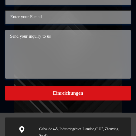
Einreichungen
Gebäude 4-5, Industriegebiet. Liandong" U", Zhenxing
Straße.