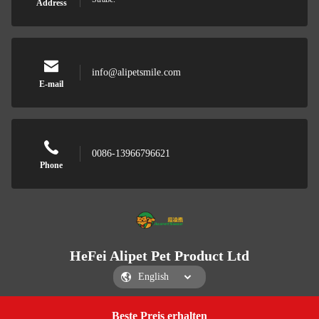
Address
info@alipetsmile.com
E-mail
0086-13966796621
Phone
HeFei Alipet Pet Product Ltd
Beste Preis erhalten
Get a Quote
HeFei Alipet Pet Product Ltd